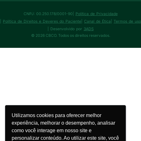
CNPJ: 00.250.178/0001-90
|
Política de Privacidade
|
Política de Direitos e Deveres do Paciente
|
Canal de Ética
|
Termos de uso
| Desenvolvido por
3ADS
© 2026 CBCO. Todos os direitos reservados.
Utilizamos cookies para oferecer melhor
Utilizamos cookies para oferecer melhor
experiência, melhorar o desempenho, analisar
experiência, melhorar o desempenho, analisar
como você interage em nosso site e
como você interage em nosso site e
personalizar conteúdo. Ao utilizar este site, você
personalizar conteúdo. Ao utilizar este site, você