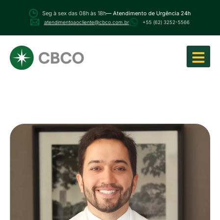
Seg à sex das 08h às 18h
— Atendimento de Urgência 24h
atendimentoaocliente@cbco.com.br
+55 (62) 3252-5566