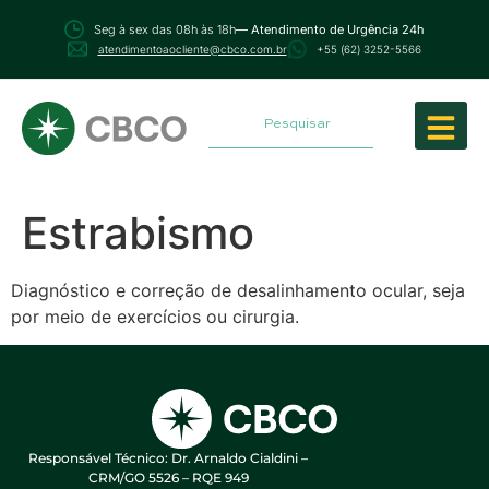
Seg à sex das 08h às 18h
— Atendimento de Urgência 24h
atendimentoaocliente@cbco.com.br
+55 (62) 3252-5566
Estrabismo
Diagnóstico e correção de desalinhamento ocular, seja
por meio de exercícios ou cirurgia.
Responsável Técnico: Dr. Arnaldo Cialdini –
CRM/GO 5526 – RQE 949