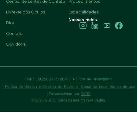
Central de Lentes de Contato
Procedimentos
Livre-se dos Óculos
Especialidades
Nossas redes
Blog
Contato
Ouvidoria
CNPJ: 00.250.178/0001-90
|
Política de Privacidade
|
Política de Direitos e Deveres do Paciente
|
Canal de Ética
|
Termos de uso
| Desenvolvido por
3ADS
© 2026 CBCO. Todos os direitos reservados.