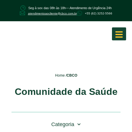
Seg à sex das 08h às 18h
— Atendimento de Urgência 24h
atendimentoaocliente@cbco.com.br
+55 (62) 3252-5566
Home /
CBCO
Comunidade da Saúde
Categoria