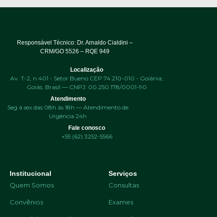
Responsável Técnico: Dr. Arnaldo Cialdini –
CRM/GO 5526 – RQE 949
Localização
Av. T-2, n 401 - Setor Bueno CEP 74.210-010 - Goiânia,
Goiás, Brasil — CNPJ: 00.250.178/0001-90
Atendimento
Seg à sex das 08h às 18h — Atendimento de
Urgência 24h
Fale conosco
+55 (62) 3252-5566
Institucional
Serviços
Quem Somos
Consultas
Convênios
Exames